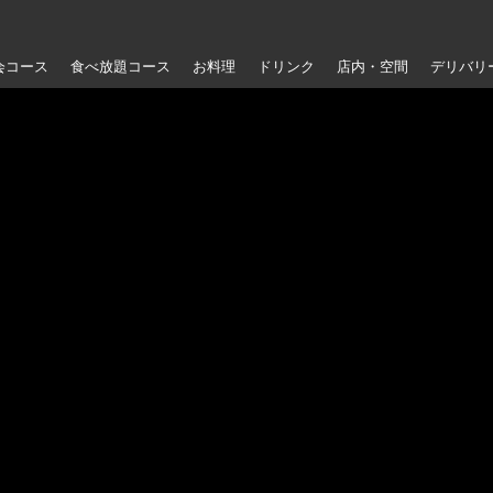
会コース
食べ放題コース
お料理
ドリンク
店内・空間
デリバリ