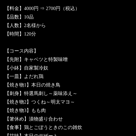
【料金】4000円 ⇒ 2700円（税込）
【品数】10品
【人数】2名様から
【時間】120分
【コース内容】
【先附】キャベツと特製味噌
【小鉢】自家製冷奴
【一皿】よだれ鶏
【焼き物1】本日の焼き鳥
【刺身】特選馬刺し～薬味添え～
【焼き物2】つくね～明太マヨ～
【焼き物3】もも肉
【箸休め】漬物盛り合わせ
【食事】鶏とごぼうときのこの雑炊
【甘味】本日のデザート