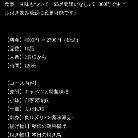
食事、甘味もついて、満足間違いなし♪※+300円で生ビー
ル付き飲み放題に変更可能です♪
【料金】4000円 ⇒ 2700円（税込）
【品数】10品
【人数】2名様から
【時間】120分
【コース内容】
【先附】キャベツと特製味噌
【小鉢】自家製冷奴
【一皿】よだれ鶏
【刺身】炙り〆サバ~薬味添え~
【揚げ物1】秘伝の鶏唐揚げ
【焼き物1】本日の焼き鳥