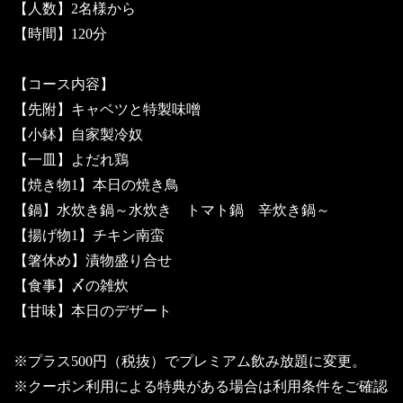
【人数】2名様から
【時間】120分
【コース内容】
【先附】キャベツと特製味噌
【小鉢】自家製冷奴
【一皿】よだれ鶏
【焼き物1】本日の焼き鳥
【鍋】水炊き鍋～水炊き トマト鍋 辛炊き鍋～
【揚げ物1】チキン南蛮
【箸休め】漬物盛り合せ
【食事】〆の雑炊
【甘味】本日のデザート
※プラス500円（税抜）でプレミアム飲み放題に変更。
※クーポン利用による特典がある場合は利用条件をご確認