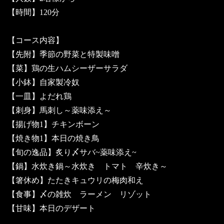
【時間】120分
【コース内容】
【先附】季節の野菜と特製味噌
【菜】鶏の生ハムシーザーサラダ
【小鉢】自家製冷奴
【一皿】よだれ鶏
【刺身】馬刺し～薬味添え～
【揚げ物1】チキンボーン
【焼き物1】本日の焼き鳥
【旬の逸品】炙り〆サバ~薬味添え~
【鍋】水炊き鍋～水炊き トマト 辛炊き～
【箸休め】たたきキュウリの梅肉和え
【食事】〆の雑炊 ラーメン リゾット
【甘味】本日のデザート