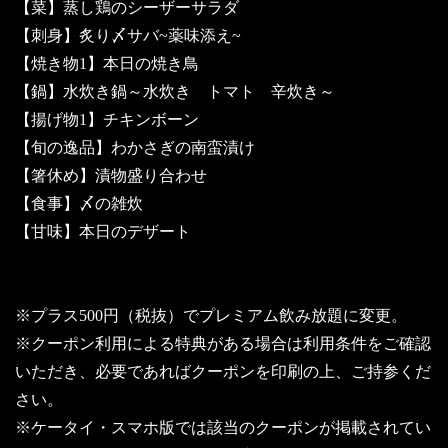
【菜】蒸し鶏のシーザーサラダ
【刺身】炙り〆サバ~薬味添え~
【焼き物1】本日の焼き鳥
【鍋】水炊き鍋～水炊き トマト 辛炊き～
【揚げ物1】チキンボーン
【旬の逸品】わかさぎの南蛮漬け
【箸休め】漬物盛り合わせ
【食事】〆の雑炊
【甘味】本日のデザート
※プラス500円（税抜）でプレミアム飲み放題に変更。
※クーポン利用による特典がある場合は利用条件をご確認
いただき、必要であればクーポンを印刷の上、ご持参くだ
さい。
※ケータイ・スマホ版では該当のクーポンが掲載されてい