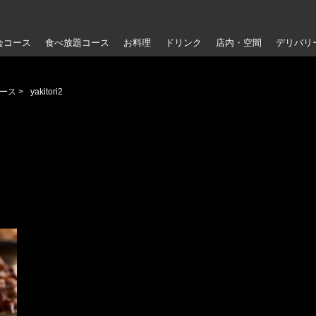
会コース
食べ放題コース
お料理
ドリンク
店内・空間
デリバリ
ース
>
yakitori2