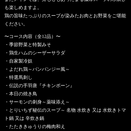
も楽しめますよ。
鶏の旨味たっぷりのスープが染みたお肉とお野菜をご堪能
ください。
〜コース内容（全12品）〜
・季節野菜と特製みそ
・鶏生ハムのシーザーサラダ
・自家製冷奴
・よだれ鶏～バンバンジー風～
・特選馬刺し
・伝説の手羽唐『チキンボーン』
・本日の焼き鳥
・サーモンの刺身～薬味添え～
・とりいちず秘伝のスープ～ 名物 水炊き 又は 水炊きトマ
ト鍋 又は 辛炊き鍋
・たたききゅうりの梅肉和え