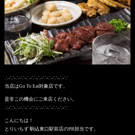
∴-∵-∴-∵-∴-∵-∴-∵-∴-∵-∴-∵
当店はGo To Eat対象店です。
是非この機会にご来店ください。
∴-∵-∴-∵-∴-∵-∴-∵-∴-∵-∴-∵
こんにちは！
とりいちず 駒込東口駅前店のPR担当です。