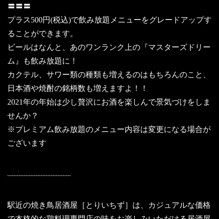
〓〓〓
プラス500円(税込)で飲み放題メニューをグレードアップす
ることができます。
ビールはなんと、あのワンランク上の『マスターズドリー
ム』も飲み放題に！
カクテル、サワー類の種類も増えるのはもちろんのこと、
日本酒や焼酎の銘柄数も増えますよ！！
2021年の年始は少し贅沢にお酒を楽しんで景気づけをしま
せんか？
※プレミアム飲み放題のメニュー内容は変更になる場合が
ございます
¨¨¨¨¨¨¨¨¨¨¨¨¨¨¨¨¨¨¨¨¨¨¨¨¨¨
駅近の焼き鳥居酒屋［とりいちず］は、カジュアルな価格
で本格的な鶏料理専門店の味をお楽しみいただける居酒屋