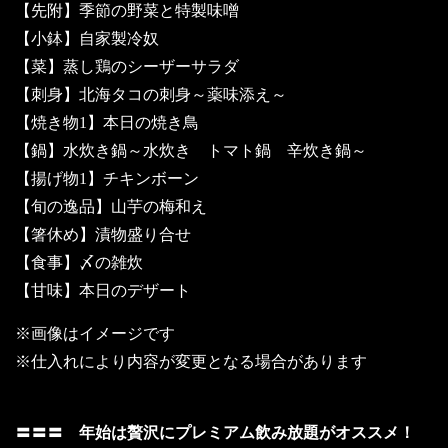
【先附】季節の野菜と特製味噌
【小鉢】自家製冷奴
【菜】蒸し鶏のシーザーサラダ
【刺身】北海タコの刺身～薬味添え～
【焼き物1】本日の焼き鳥
【鍋】水炊き鍋～水炊き トマト鍋 辛炊き鍋～
【揚げ物1】チキンボーン
【旬の逸品】山芋の梅和え
【箸休め】漬物盛り合せ
【食事】〆の雑炊
【甘味】本日のデザート
※画像はイメージです
※仕入れにより内容が変更となる場合があります
〓〓〓 年始は贅沢にプレミアム飲み放題がオススメ！